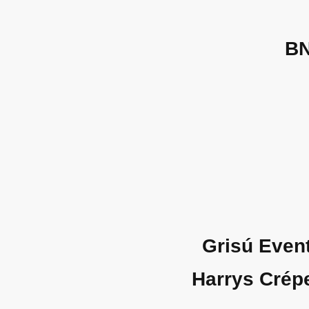
BN
Grisú Event
Harrys Crépe