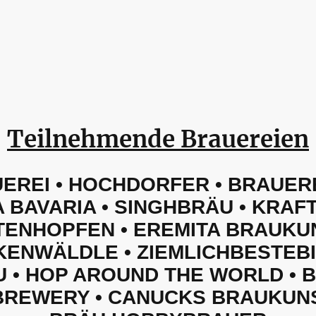
Teilnehmende Brauereien
EREI • HOCHDORFER • BRAUER
 BAVARIA • SINGHBRÄU • KRAF
TENHOPFEN • EREMITA BRAUKU
KENWÄLDLE • ZIEMLICHBESTEB
 • HOP AROUND THE WORLD •
BREWERY • CANUCKS BRAUKUN