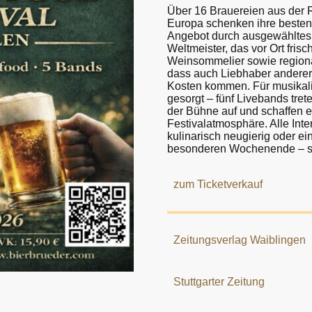
Über 16 Brauereien aus der 
Europa schenken ihre besten 
Angebot durch ausgewähltes
Weltmeister, das vor Ort frisc
Weinsommelier sowie regiona
dass auch Liebhaber anderer
Kosten kommen. Für musikalis
gesorgt – fünf Livebands trete
der Bühne auf und schaffen 
Festivalatmosphäre. Alle Inter
kulinarisch neugierig oder e
besonderen Wochenende – si
zum Ticketverkauf
Zeitungsverlag Waiblingen
Stuttgarter Zeitung