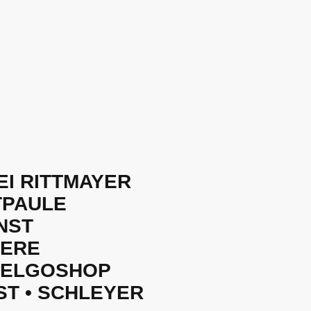
EI RITTMAYER
TPAULE
NST
IERE
 BELGOSHOP
ST • SCHLEYER